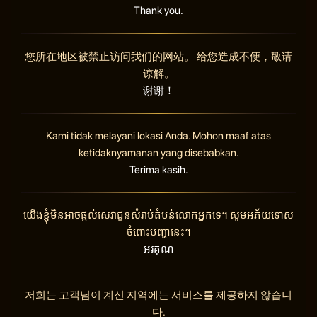
Thank you.
您所在地区被禁止访问我们的网站。 给您造成不便，敬请
谅解。
谢谢！
Kami tidak melayani lokasi Anda. Mohon maaf atas
ketidaknyamanan yang disebabkan.
Terima kasih.
យើងខ្ញុំមិនអាចផ្តល់សេវាជូនសំរាប់តំបន់លោកអ្នកទេ។ សូមអភ័យទោស
ចំពោះបញ្ហានេះ។
អរគុណ
저희는 고객님이 계신 지역에는 서비스를 제공하지 않습니
다.