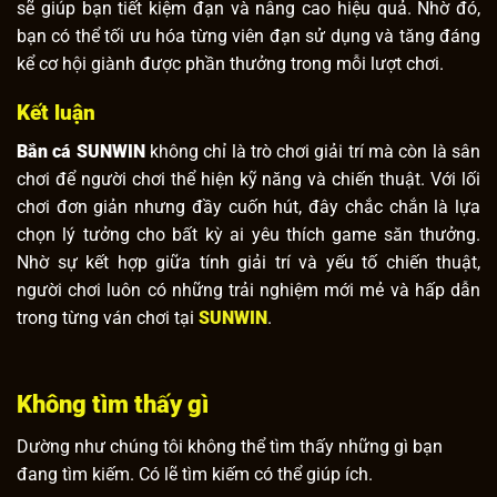
sẽ giúp bạn tiết kiệm đạn và nâng cao hiệu quả. Nhờ đó,
bạn có thể tối ưu hóa từng viên đạn sử dụng và tăng đáng
kể cơ hội giành được phần thưởng trong mỗi lượt chơi.
Kết luận
Bắn cá SUNWIN
không chỉ là trò chơi giải trí mà còn là sân
chơi để người chơi thể hiện kỹ năng và chiến thuật. Với lối
chơi đơn giản nhưng đầy cuốn hút, đây chắc chắn là lựa
chọn lý tưởng cho bất kỳ ai yêu thích game săn thưởng.
Nhờ sự kết hợp giữa tính giải trí và yếu tố chiến thuật,
người chơi luôn có những trải nghiệm mới mẻ và hấp dẫn
trong từng ván chơi tại
SUNWIN
.
Không tìm thấy gì
Dường như chúng tôi không thể tìm thấy những gì bạn
đang tìm kiếm. Có lẽ tìm kiếm có thể giúp ích.