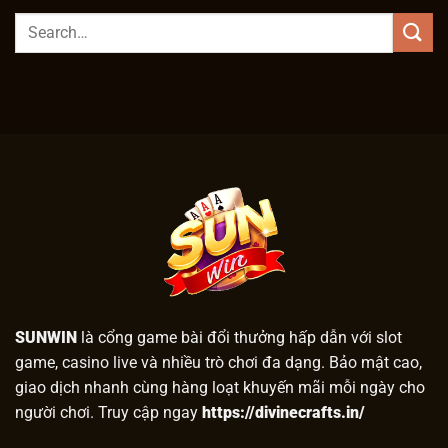
SUNWIN
là cổng game bài đổi thưởng hấp dẫn với slot
game, casino live và nhiều trò chơi đa dạng. Bảo mật cao,
giao dịch nhanh cùng hàng loạt khuyến mãi mỗi ngày cho
người chơi. Truy cập ngay
https://divinecrafts.in/