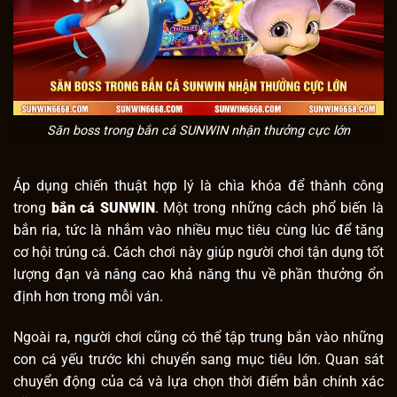
Săn boss trong bắn cá SUNWIN nhận thưởng cực lớn
Áp dụng chiến thuật hợp lý là chìa khóa để thành công
trong
bắn cá SUNWIN
. Một trong những cách phổ biến là
bắn ria, tức là nhắm vào nhiều mục tiêu cùng lúc để tăng
cơ hội trúng cá. Cách chơi này giúp người chơi tận dụng tốt
lượng đạn và nâng cao khả năng thu về phần thưởng ổn
định hơn trong mỗi ván.
Ngoài ra, người chơi cũng có thể tập trung bắn vào những
con cá yếu trước khi chuyển sang mục tiêu lớn. Quan sát
chuyển động của cá và lựa chọn thời điểm bắn chính xác