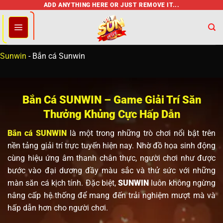
ADD ANYTHING HERE OR JUST REMOVE IT...
Bỏ
qua
nội
dung
Sunwin
-
Bắn cá Sunwin
Bắn Cá SUNWIN – Game Giải Trí Săn
Thưởng Khủng Cực Hấp Dẫn
Bắn cá SUNWIN
là một trong những trò chơi nổi bật trên
nền tảng giải trí trực tuyến hiện nay. Nhờ đồ họa sinh động
cùng hiệu ứng âm thanh chân thực, người chơi như được
bước vào đại dương đầy màu sắc và thử sức với những
màn săn cá kịch tính. Đặc biệt,
SUNWIN
luôn không ngừng
nâng cấp hệ thống để mang đến trải nghiệm mượt mà và
hấp dẫn hơn cho người chơi.