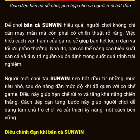
Giao diện bắn cá dễ chơi, phù hợp cho cả người mới bắt đầu
Để chơi
bắn cá SUNWIN
hiệu quả, người chơi không chỉ
cần may mắn mà còn phải có chiến thuật rõ ràng. Việc
hiểu cách vận hành của game sẽ giúp bạn tiết kiệm đạn và
tối ưu phần thưởng. Nhờ đó, bạn có thể nâng cao hiệu suất
săn cá và duy trì nguồn xu ổn định trong suốt quá trình trải
nghiệm.
Người mới chơi tại
SUNWIN
nên bắt đầu từ những mục
tiêu nhỏ, sau đó nâng dần mức độ khi đã quen với cơ chế
game. Điều này giúp hạn chế rủi ro và tăng khả năng chiến
thắng. Cách tiếp cận từng bước này giúp người chơi dễ
dàng làm chủ trò chơi và cải thiện kỹ năng một cách bền
vững.
Điều chỉnh đạn khi
bắn cá SUNWIN