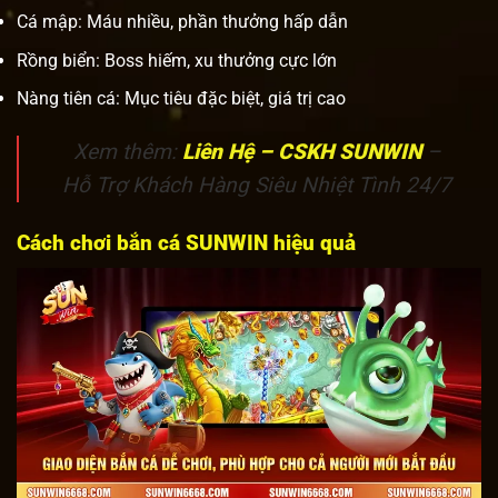
Cá mập: Máu nhiều, phần thưởng hấp dẫn
Rồng biển: Boss hiếm, xu thưởng cực lớn
Nàng tiên cá: Mục tiêu đặc biệt, giá trị cao
Xem thêm:
Liên Hệ – CSKH SUNWIN
–
Hỗ Trợ Khách Hàng Siêu Nhiệt Tình 24/7
Cách chơi bắn cá SUNWIN hiệu quả