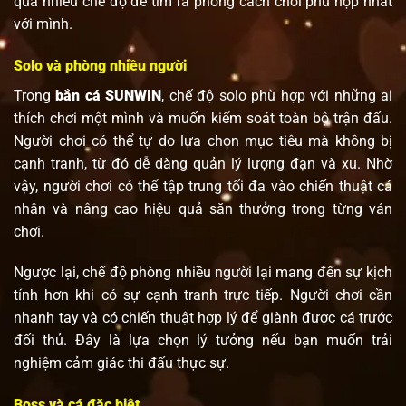
qua nhiều chế độ để tìm ra phong cách chơi phù hợp nhất
với mình.
Solo và phòng nhiều người
Trong
bắn cá SUNWIN
, chế độ solo phù hợp với những ai
thích chơi một mình và muốn kiểm soát toàn bộ trận đấu.
Người chơi có thể tự do lựa chọn mục tiêu mà không bị
cạnh tranh, từ đó dễ dàng quản lý lượng đạn và xu. Nhờ
vậy, người chơi có thể tập trung tối đa vào chiến thuật cá
nhân và nâng cao hiệu quả săn thưởng trong từng ván
chơi.
Ngược lại, chế độ phòng nhiều người lại mang đến sự kịch
tính hơn khi có sự cạnh tranh trực tiếp. Người chơi cần
nhanh tay và có chiến thuật hợp lý để giành được cá trước
đối thủ. Đây là lựa chọn lý tưởng nếu bạn muốn trải
nghiệm cảm giác thi đấu thực sự.
Boss và cá đặc biệt