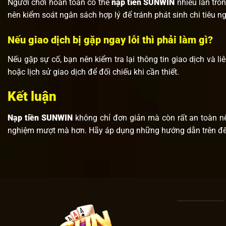
Người chơi hoàn toàn có thể
nạp tiền SUNWIN
nhiều lần tro
nên kiểm soát ngân sách hợp lý để tránh phát sinh chi tiêu n
Nếu giao dịch bị gặp ngay lỗi thì phải làm gì?
Nếu gặp sự cố, bạn nên kiểm tra lại thông tin giao dịch và l
hoặc lịch sử giao dịch để đối chiếu khi cần thiết.
Kết luận
Nạp tiền SUNWIN
không chỉ đơn giản mà còn rất an toàn nếu
nghiệm mượt mà hơn. Hãy áp dụng những hướng dẫn trên để