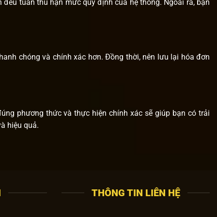
 đều tuân thủ hạn mức quy định của hệ thống. Ngoài ra, bạn
 nhanh chóng và chính xác hơn. Đồng thời, nên lưu lại hóa đơn
đúng phương thức và thực hiện chính xác sẽ giúp bạn có trải
à hiệu quả.
N
THÔNG TIN LIÊN HỆ