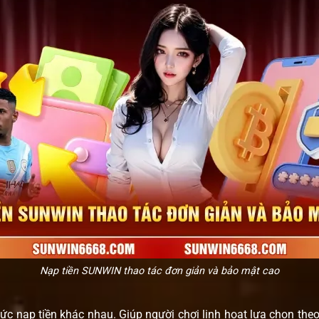
Nạp tiền SUNWIN thao tác đơn giản và bảo mật cao
hức nạp tiền khác nhau. Giúp người chơi linh hoạt lựa chọn the