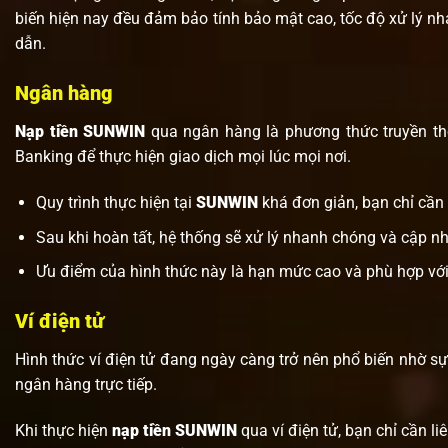
biến hiện nay đều đảm bảo tính bảo mật cao, tốc độ xử lý nha
dẫn.
Ngân hàng
Nạp tiền SUNWIN
qua ngân hàng là phương thức truyền th
Banking để thực hiện giao dịch mọi lúc mọi nơi.
Quy trình thực hiện tại
SUNWIN
khá đơn giản, bạn chỉ cần
Sau khi hoàn tất, hệ thống sẽ xử lý nhanh chóng và cập nh
Ưu điểm của hình thức này là hạn mức cao và phù hợp với 
Ví điện tử
Hình thức ví điện tử đang ngày càng trở nên phổ biến nhờ sự
ngân hàng trực tiếp.
Khi thực hiện
nạp tiền SUNWIN
qua ví điện tử, bạn chỉ cần li