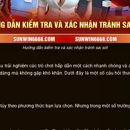
Hướng dẫn kiểm tra và xác nhận tránh sai sót
u trải nghiệm các trò chơi hấp dẫn một cách nhanh chóng và a
ễ dàng mà không gặp khó khăn. Dưới đây là một số câu hỏi th
t tùy theo phương thức bạn lựa chọn. Nhưng trong một số trường h