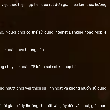
việc thực hiện nạp tiền
đều rất đơn giản nếu làm theo hướng
. Người chơi có thể sử dụng Internet Banking hoặc Mobile
yển khoản theo hướng dẫn.
g chuyển khoản để tránh sai sót khi nạp tiền.
hững người chơi yêu thích sự linh hoạt và không muốn sử dụng
Thời gian xử lý thường chỉ mất vài giây đến vài phút, giúp bạn