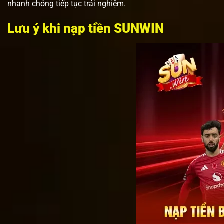
nhanh chóng tiếp tục trải nghiệm.
Lưu ý khi nạp tiền SUNWIN