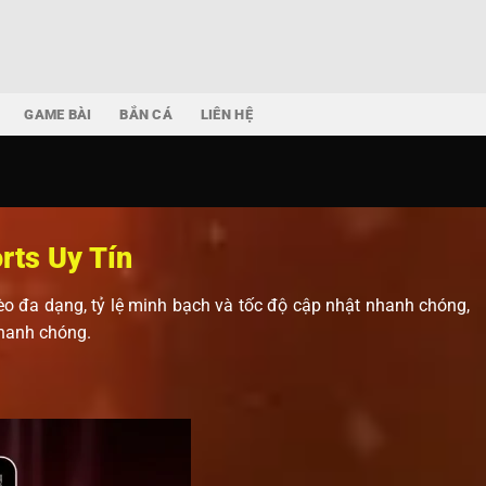
GAME BÀI
BẮN CÁ
LIÊN HỆ
ts Uy Tín
èo đa dạng, tỷ lệ minh bạch và tốc độ cập nhật nhanh chóng,
anh chóng.