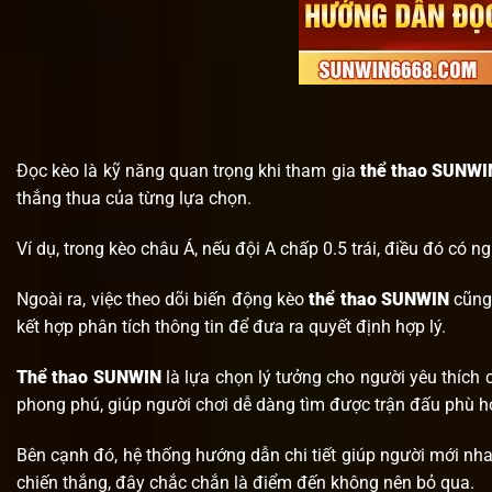
Đọc kèo là kỹ năng quan trọng khi tham gia
thể thao SUNWI
thắng thua của từng lựa chọn.
Ví dụ, trong kèo châu Á, nếu đội A chấp 0.5 trái, điều đó có 
Ngoài ra, việc theo dõi biến động kèo
thể thao SUNWIN
cũng
kết hợp phân tích thông tin để đưa ra quyết định hợp lý.
Thể thao SUNWIN
là lựa chọn lý tưởng cho người yêu thích 
phong phú, giúp người chơi dễ dàng tìm được trận đấu phù h
Bên cạnh đó, hệ thống hướng dẫn chi tiết giúp người mới nha
chiến thắng, đây chắc chắn là điểm đến không nên bỏ qua.