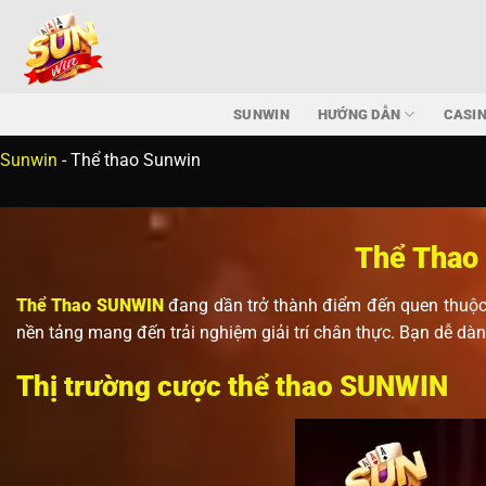
Bỏ
qua
nội
dung
SUNWIN
HƯỚNG DẪN
CASIN
Sunwin
-
Thể thao Sunwin
Thể Thao
Thể Thao SUNWIN
đang dần trở thành điểm đến quen thuộc 
nền tảng mang đến trải nghiệm giải trí chân thực. Bạn dễ dàng
Thị trường cược thể thao SUNWIN