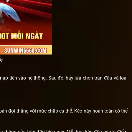
ày
nạp tiền vào hệ thống. Sau đó, hãy lựa chọn trận đấu và loại
 đoán đội thắng với mức chấp cụ thể. Kèo này hoàn toàn có thể
bàn thắng của trận đấu hiện nay. Mỗi loại kèo đều có ưu điểm