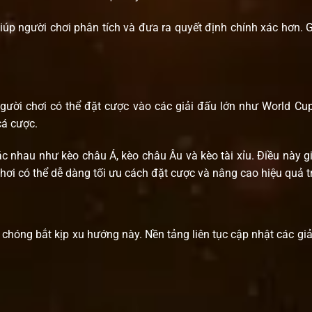
 giúp người chơi phân tích và đưa ra quyết định chính xác hơn. 
Người chơi có thể đặt cược vào các giải đấu lớn như World C
cá cược.
ác nhau như kèo châu Á, kèo châu Âu và kèo tài xỉu. Điều này g
ơi có thể dễ dàng tối ưu cách đặt cược và nâng cao hiệu quả t
hóng bắt kịp xu hướng này. Nền tảng liên tục cập nhật các giải