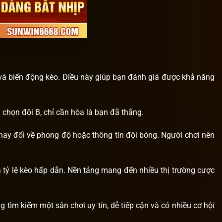
s và biến động kèo. Điều này giúp bạn đánh giá được khả năng
u chọn đội B, chỉ cần hòa là bạn đã thắng.
 thay đổi về phong độ hoặc thông tin đội bóng. Người chơi nên
à tỷ lệ kèo hấp dẫn. Nền tảng mang đến nhiều thị trường cược
tìm kiếm một sân chơi uy tín, dễ tiếp cận và có nhiều cơ hội