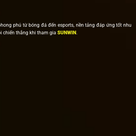
phong phú từ bóng đá đến esports, nền tảng đáp ứng tốt nhu
ội chiến thắng khi tham gia
SUNWIN
.