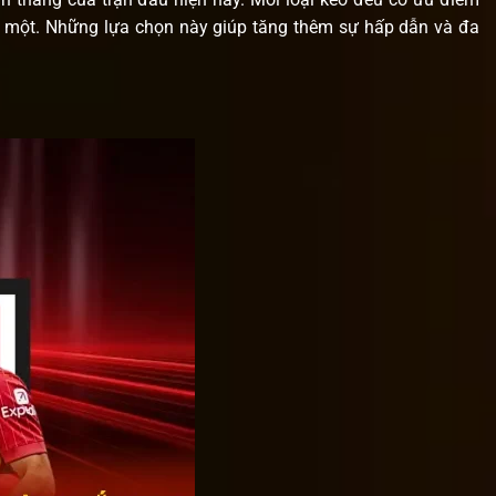
ệp một. Những lựa chọn này giúp tăng thêm sự hấp dẫn và đa