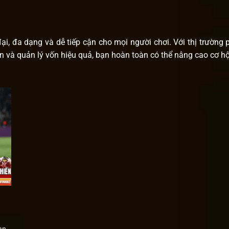
, đa dạng và dễ tiếp cận cho mọi người chơi. Với thị trường 
tin và quản lý vốn hiệu quả, bạn hoàn toàn có thể nâng cao cơ h