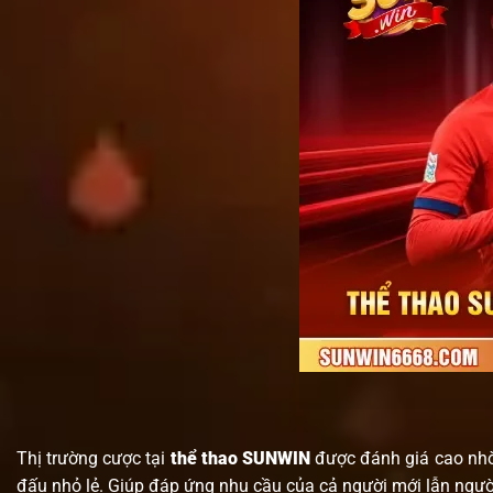
Thị trường cược tại
thể thao SUNWIN
được đánh giá cao nhờ 
đấu nhỏ lẻ. Giúp đáp ứng nhu cầu của cả người mới lẫn người