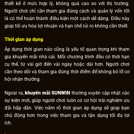
thiết kế ở mức hợp lý, không quá cao so với thị trường.
Người chơi chỉ cần tham gia đúng cách và quản lý vốn tốt
là có thể hoàn thành điều kiện một cách dễ dàng. Điều này
giúp tối ưu hóa lợi nhuận và hạn chế rủi ro không cần thiết.
Thời gian áp dụng
Áp dụng thời gian nào cũng là yếu tố quan trọng khi tham
gia khuyến mãi nhà cái. Mỗi chương trình đều có thời hạn
cụ thể, từ vài giờ đến vài ngày hoặc dài hơn. Người chơi
cần theo dõi và tham gia đúng thời điểm để không bỏ lỡ cơ
hội nhận thưởng.
Ngoài ra,
khuyến mãi SUNWIN
thường xuyên cập nhật các
sự kiện mới, giúp người chơi luôn có cơ hội trải nghiệm ưu
đãi hấp dẫn. Việc nắm rõ thời gian áp dụng sẽ giúp bạn
chủ động hơn trong việc tham gia và tận dụng tối đa lợi
ích.