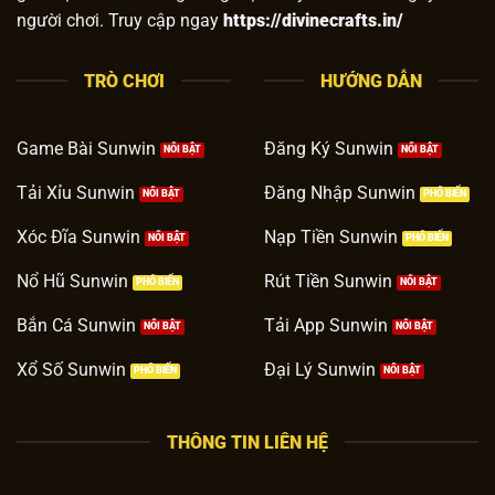
người chơi. Truy cập ngay
https://divinecrafts.in/
TRÒ CHƠI
HƯỚNG DẪN
Game Bài Sunwin
Đăng Ký Sunwin
Tải Xỉu Sunwin
Đăng Nhập Sunwin
Xóc Đĩa Sunwin
Nạp Tiền Sunwin
Nổ Hũ Sunwin
Rút Tiền Sunwin
Bắn Cá Sunwin
Tải App Sunwin
Xổ Số Sunwin
Đại Lý Sunwin
THÔNG TIN LIÊN HỆ