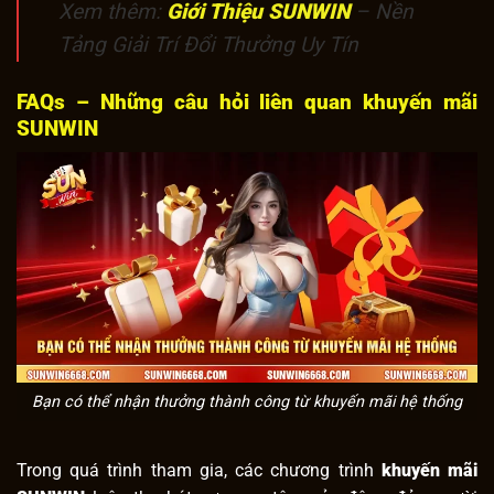
Xem thêm:
Giới Thiệu SUNWIN
– Nền
Tảng Giải Trí Đổi Thưởng Uy Tín
FAQs – Những câu hỏi liên quan khuyến mãi
SUNWIN
Bạn có thể nhận thưởng thành công từ khuyến mãi hệ thống
Trong quá trình tham gia, các chương trình
khuyến mãi