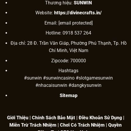
Thương hiệu:
SUNWIN
Website:
https://divinecrafts.in/
Email:
[email protected]
Hotline: 0918 537 264
Địa chỉ: 28 Đ. Trần Văn Giáp, Phường Phú Thạnh, Tp. Hồ
Chí Minh, Việt Nam
Zipcode: 700000
Hashtags
#sunwin #sunwincasino #slotgamesunwin
#nhacaisunwin #dangkysunwin
Sitemap
Giới Thiệu
|
Chính Sách Bảo Mật
|
Điều Khoản Sử Dụng
|
Miễn Trừ Trách Nhiệm
|
Chơi Có Trách Nhiệm
|
Quyền