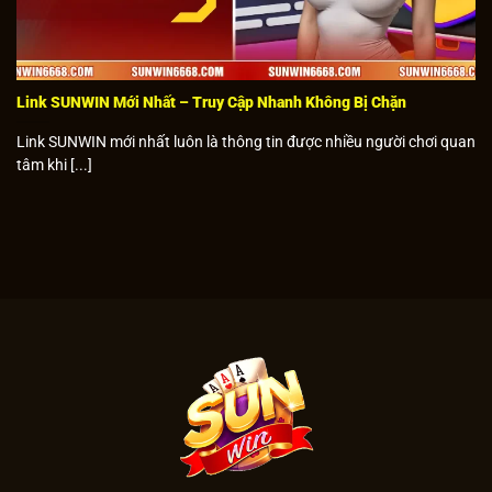
Link SUNWIN Mới Nhất – Truy Cập Nhanh Không Bị Chặn
Link SUNWIN mới nhất luôn là thông tin được nhiều người chơi quan
tâm khi [...]