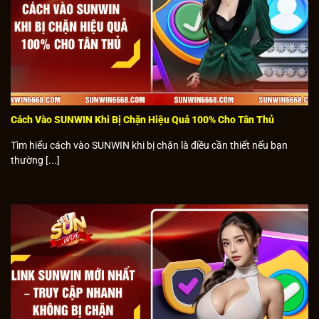
Cách Vào SUNWIN Khi Bị Chặn Hiệu Quả 100% Cho Tân Thủ
Tìm hiểu cách vào SUNWIN khi bị chặn là điều cần thiết nếu bạn
thường [...]