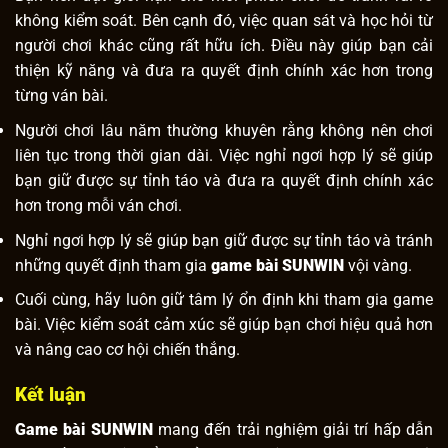
không kiểm soát. Bên cạnh đó, việc quan sát và học hỏi từ
người chơi khác cũng rất hữu ích. Điều này giúp bạn cải
thiện kỹ năng và đưa ra quyết định chính xác hơn trong
từng ván bài.
Người chơi lâu năm thường khuyên rằng không nên chơi
liên tục trong thời gian dài. Việc nghỉ ngơi hợp lý sẽ giúp
bạn giữ được sự tỉnh táo và đưa ra quyết định chính xác
hơn trong mỗi ván chơi.
Nghỉ ngơi hợp lý sẽ giúp bạn giữ được sự tỉnh táo và tránh
những quyết định tham gia
game bài SUNWIN
vội vàng.
Cuối cùng, hãy luôn giữ tâm lý ổn định khi tham gia game
bài. Việc kiểm soát cảm xúc sẽ giúp bạn chơi hiệu quả hơn
và nâng cao cơ hội chiến thắng.
Kết luận
Game bài SUNWIN
mang đến trải nghiệm giải trí hấp dẫn