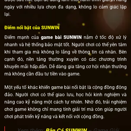
ngày với nhiều lựa chọn đa dạng, không lo cảm giác lặp
lại.
Điểm nổi bật của SUNWIN
Điểm mạnh của
game bài SUNWIN
nằm ở tốc độ xử lý
nhanh và hệ thống bảo mật tốt. Người chơi có thể yên tâm
khi tham gia mà không lo lắng về thông tin cá nhân. Bên
cạnh đó, nền tảng thường xuyên có các chương trình
khuyến mãi hấp dẫn. Dễ dàng gia tăng cơ hội nhận thưởng
mà không cần đầu tư tiền vào game.
Một yếu tố khác khiến game bài nổi bật là cộng đồng đông
đảo. Người chơi có thể giao lưu, học hỏi kinh nghiệm và
nâng cao kỹ năng một cách tự nhiên. Nhờ đó, trải nghiệm
chơi game không chỉ mang tính giải trí mà còn giúp người
chơi phát triển kỹ năng và kết nối với cộng đồng.
Xem thêm:
Bắn Cá SUNWIN
– Game Giải