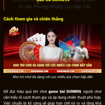
Trí Săn Thưởng Khủng Cực Hấp Dẫn
Cách tham gia và chiến thắng
Kho trò chơi đa dạng với cực nhiều lựa chọn hấp dẫn
Để đạt hiệu quả khi chơi
game bài SUNWIN
, người chơi
cần hiểu rõ cách tham gia và áp dụng chiến thuật phù hợp.
Việc chuẩn bị kỹ càng sẽ giúp hạn chế rủi ro và tăng khả