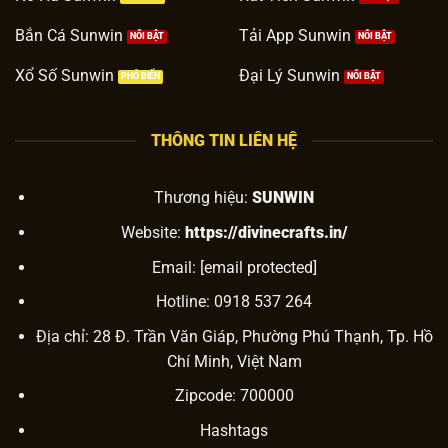
Bắn Cá Sunwin
Tải App Sunwin
Xổ Số Sunwin
Đại Lý Sunwin
THÔNG TIN LIÊN HỆ
Thương hiệu:
SUNWIN
Website:
https://divinecrafts.in/
Email:
[email protected]
Hotline: 0918 537 264
Địa chỉ: 28 Đ. Trần Văn Giáp, Phường Phú Thạnh, Tp. Hồ
Chí Minh, Việt Nam
Zipcode: 700000
Hashtags