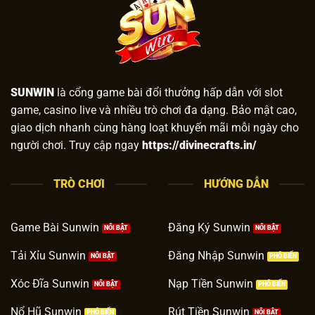
SUNWIN
là cổng game bài đổi thưởng hấp dẫn với slot
game, casino live và nhiều trò chơi đa dạng. Bảo mật cao,
giao dịch nhanh cùng hàng loạt khuyến mãi mỗi ngày cho
người chơi. Truy cập ngay
https://divinecrafts.in/
TRÒ CHƠI
HƯỚNG DẪN
Game Bài Sunwin
Đăng Ký Sunwin
Tải Xỉu Sunwin
Đăng Nhập Sunwin
Xóc Đĩa Sunwin
Nạp Tiền Sunwin
Nổ Hũ Sunwin
Rút Tiền Sunwin