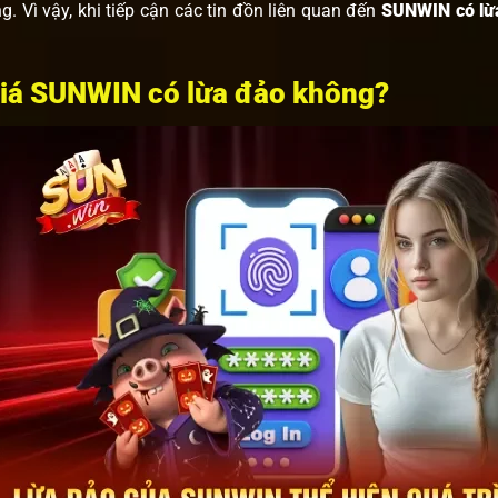
g. Vì vậy, khi tiếp cận các tin đồn liên quan đến
SUNWIN có lừ
iá SUNWIN có lừa đảo không?