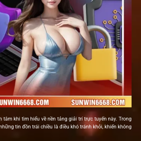
tâm khi tìm hiểu về nền tảng giải trí trực tuyến này. Trong
những tin đồn trái chiều là điều khó tránh khỏi, khiến không