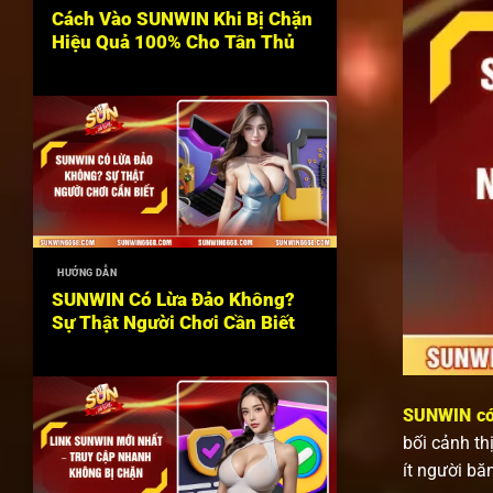
Cách Vào SUNWIN Khi Bị Chặn
Hiệu Quả 100% Cho Tân Thủ
HƯỚNG DẪN
SUNWIN Có Lừa Đảo Không?
Sự Thật Người Chơi Cần Biết
SUNWIN có
bối cảnh th
ít người bă