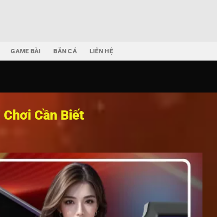
GAME BÀI
BẮN CÁ
LIÊN HỆ
Chơi Cần Biết