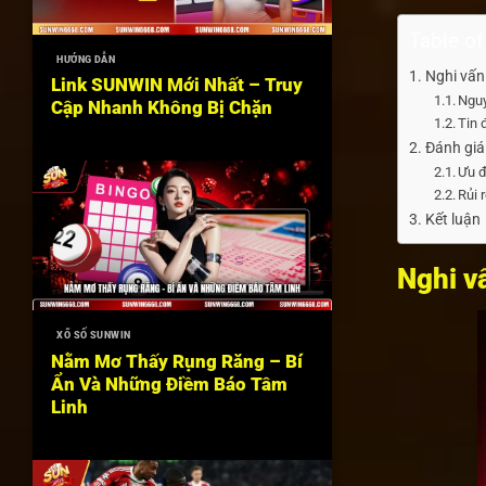
Table o
HƯỚNG DẪN
Nghi vấn
Link SUNWIN Mới Nhất – Truy
Ngu
Cập Nhanh Không Bị Chặn
Tin 
Đánh giá
Ưu 
Rủi 
Kết luận
Nghi v
XỔ SỐ SUNWIN
Nằm Mơ Thấy Rụng Răng – Bí
Ẩn Và Những Điềm Báo Tâm
Linh