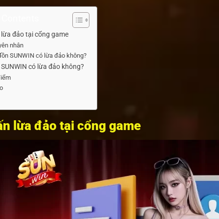
f Contents
 lừa đảo tại cổng game
yên nhân
đồn SUNWIN có lừa đảo không?
 SUNWIN có lừa đảo không?
điểm
ro
ấn lừa đảo tại cổng game