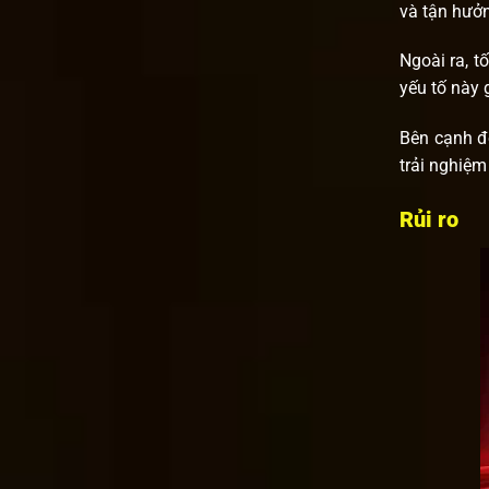
và tận hưởn
Ngoài ra, t
yếu tố này 
Bên cạnh đó
trải nghiệm
Rủi ro