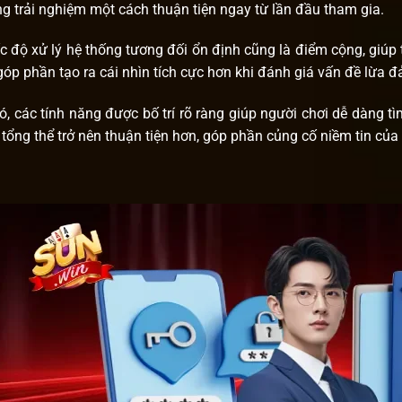
g trải nghiệm một cách thuận tiện ngay từ lần đầu tham gia.
ốc độ xử lý hệ thống tương đối ổn định cũng là điểm cộng, giú
góp phần tạo ra cái nhìn tích cực hơn khi đánh giá vấn đề lừa
, các tính năng được bố trí rõ ràng giúp người chơi dễ dàng t
 tổng thể trở nên thuận tiện hơn, góp phần củng cố niềm tin của