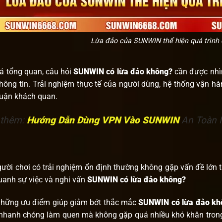
Lừa đảo của SUNWIN thể hiện quá trình 
á tổng quan, câu hỏi
SUNWIN có lừa đảo không?
cần được nhìn
hông tin. Trải nghiệm thực tế của người dùng, hệ thống vận hà
luận khách quan.
thêm:
Hướng Dẫn Dùng VPN Vào SUNWIN
An Toàn 
ười chơi có trải nghiệm ổn định thường không gặp vấn đề lớn t
uanh sự việc và nghi vấn
SUNWIN có lừa đảo không?
những ưu điểm giúp giảm bớt thắc mắc
SUNWIN có lừa đảo kh
 nhanh chóng làm quen mà không gặp quá nhiều khó khăn trong 