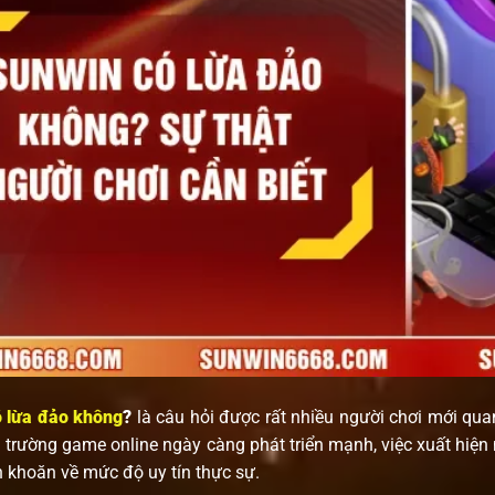
 lừa đảo không
?
là câu hỏi được rất nhiều người chơi mới quan 
ị trường game online ngày càng phát triển mạnh, việc xuất hiện 
n khoăn về mức độ uy tín thực sự.