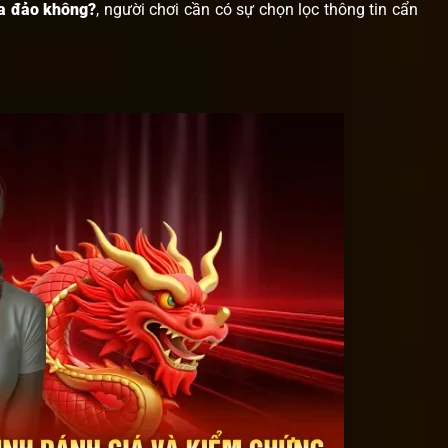
a đảo không?
, người chơi cần có sự chọn lọc thông tin cẩn