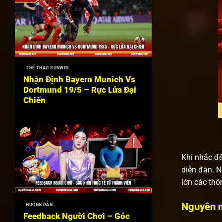
THỂ THAO SUNWIN
Nhận Định Bayern Munich Vs
Dortmund 19/5 – Rực Lửa Đại
Chiến
Khi nhắc đ
diễn đàn. N
lớn các thô
Nguyên 
HƯỚNG DẪN
Feedback Người Chơi – Góc